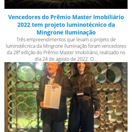
Vencedores do Prêmio Master Imobiliário
2022 tem projeto luminotécnico da
Mingrone Iluminação
Três empreendimentos que levam o projeto de
luminotécnica da Mingrone Iluminação foram vencedores
da 28ª edição do Prêmio Master Imobiliário, realizado no
dia 24 de agosto de 2022. O...