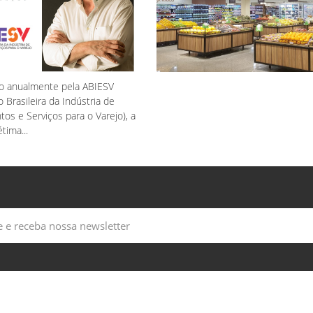
 anualmente pela ABIESV
 Brasileira da Indústria de
os e Serviços para o Varejo), a
tima...