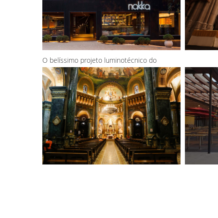
O belíssimo projeto luminotécnico do
restaurante Nakka Jardins, assinado pela
Mingrone Iluminação, ganhou dois prêmios
internacionais em 2018. O...