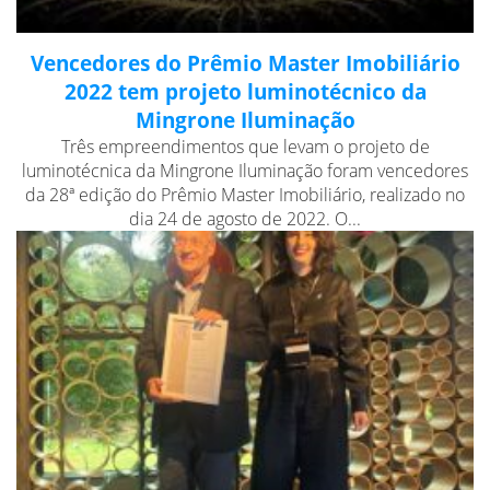
Vencedores do Prêmio Master Imobiliário
2022 tem projeto luminotécnico da
Mingrone Iluminação
Três empreendimentos que levam o projeto de
luminotécnica da Mingrone Iluminação foram vencedores
da 28ª edição do Prêmio Master Imobiliário, realizado no
dia 24 de agosto de 2022. O...