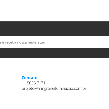
Contato:
11 5053 7171
projeto@mingroneiluminacao.com.br