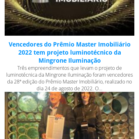
Vencedores do Prêmio Master Imobiliário
2022 tem projeto luminotécnico da
Mingrone Iluminação
Três empreendimentos que levam o projeto de
luminotécnica da Mingrone Iluminação foram vencedores
da 28ª edição do Prêmio Master Imobiliário, realizado no
dia 24 de agosto de 2022. O...