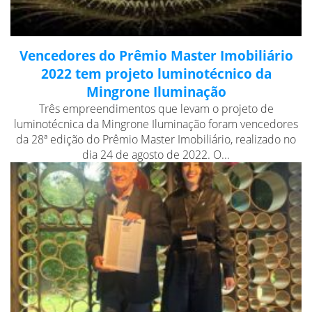
Vencedores do Prêmio Master Imobiliário
2022 tem projeto luminotécnico da
Mingrone Iluminação
Três empreendimentos que levam o projeto de
luminotécnica da Mingrone Iluminação foram vencedores
da 28ª edição do Prêmio Master Imobiliário, realizado no
dia 24 de agosto de 2022. O...