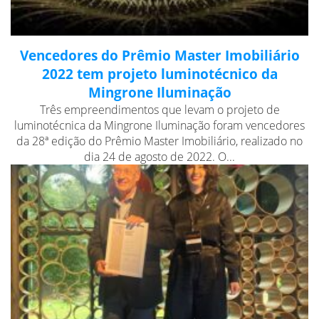
Vencedores do Prêmio Master Imobiliário
2022 tem projeto luminotécnico da
Mingrone Iluminação
Três empreendimentos que levam o projeto de
luminotécnica da Mingrone Iluminação foram vencedores
da 28ª edição do Prêmio Master Imobiliário, realizado no
dia 24 de agosto de 2022. O...