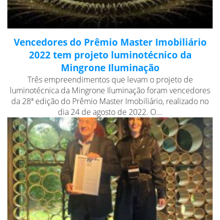
Vencedores do Prêmio Master Imobiliário
2022 tem projeto luminotécnico da
Mingrone Iluminação
Três empreendimentos que levam o projeto de
luminotécnica da Mingrone Iluminação foram vencedores
da 28ª edição do Prêmio Master Imobiliário, realizado no
dia 24 de agosto de 2022. O...