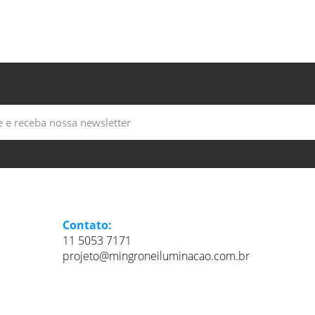
Contato:
11 5053 7171
projeto@mingroneiluminacao.com.br