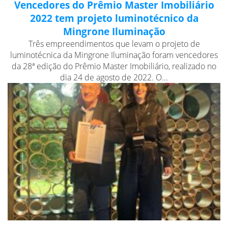
Vencedores do Prêmio Master Imobiliário
2022 tem projeto luminotécnico da
Mingrone Iluminação
Três empreendimentos que levam o projeto de
luminotécnica da Mingrone Iluminação foram vencedores
da 28ª edição do Prêmio Master Imobiliário, realizado no
dia 24 de agosto de 2022. O...