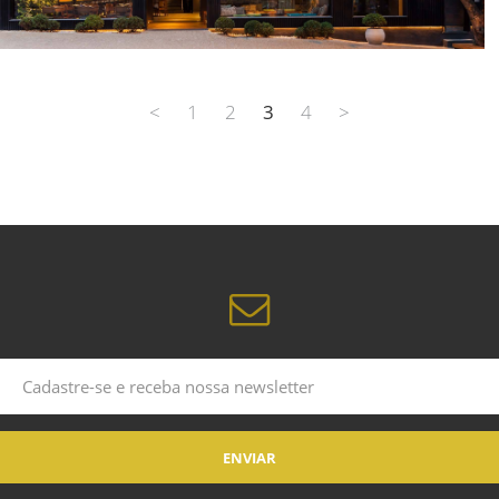
<
1
2
3
4
>