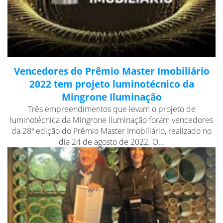
Vencedores do Prêmio Master Imobiliário
2022 tem projeto luminotécnico da
Mingrone Iluminação
Três empreendimentos que levam o projeto de
luminotécnica da Mingrone Iluminação foram vencedores
da 28ª edição do Prêmio Master Imobiliário, realizado no
dia 24 de agosto de 2022. O...