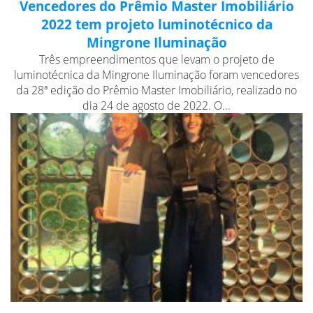
Vencedores do Prêmio Master Imobiliário
2022 tem projeto luminotécnico da
Mingrone Iluminação
Três empreendimentos que levam o projeto de
luminotécnica da Mingrone Iluminação foram vencedores
da 28ª edição do Prêmio Master Imobiliário, realizado no
dia 24 de agosto de 2022. O...