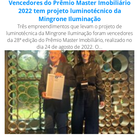
Vencedores do Prêmio Master Imobiliário
2022 tem projeto luminotécnico da
Mingrone Iluminação
Três empreendimentos que levam o projeto de
luminotécnica da Mingrone Iluminação foram vencedores
da 28ª edição do Prêmio Master Imobiliário, realizado no
dia 24 de agosto de 2022. O...