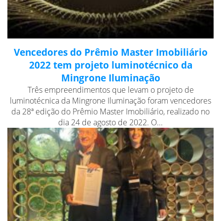
Vencedores do Prêmio Master Imobiliário
2022 tem projeto luminotécnico da
Mingrone Iluminação
Três empreendimentos que levam o projeto de
luminotécnica da Mingrone Iluminação foram vencedores
da 28ª edição do Prêmio Master Imobiliário, realizado no
dia 24 de agosto de 2022. O...