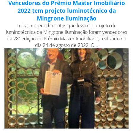
Vencedores do Prêmio Master Imobiliário
2022 tem projeto luminotécnico da
Mingrone Iluminação
Três empreendimentos que levam o projeto de
luminotécnica da Mingrone Iluminação foram vencedores
da 28ª edição do Prêmio Master Imobiliário, realizado no
dia 24 de agosto de 2022. O...