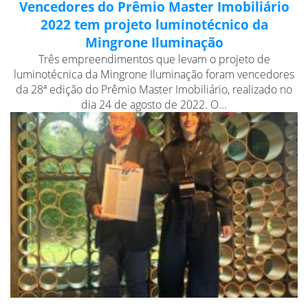
Vencedores do Prêmio Master Imobiliário
2022 tem projeto luminotécnico da
Mingrone Iluminação
Três empreendimentos que levam o projeto de
luminotécnica da Mingrone Iluminação foram vencedores
da 28ª edição do Prêmio Master Imobiliário, realizado no
dia 24 de agosto de 2022. O...