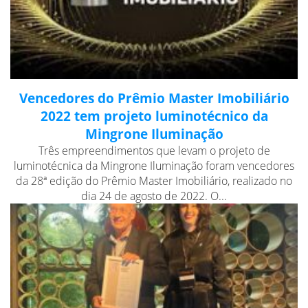
Vencedores do Prêmio Master Imobiliário
2022 tem projeto luminotécnico da
Mingrone Iluminação
Três empreendimentos que levam o projeto de
luminotécnica da Mingrone Iluminação foram vencedores
da 28ª edição do Prêmio Master Imobiliário, realizado no
dia 24 de agosto de 2022. O...