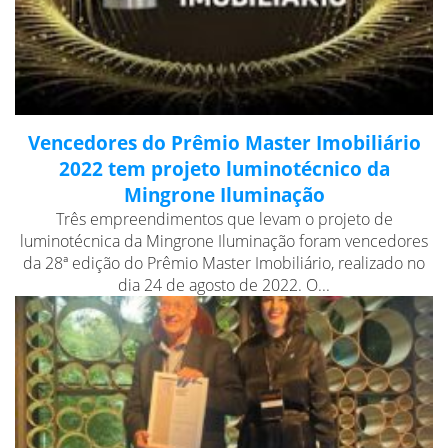
Vencedores do Prêmio Master Imobiliário
2022 tem projeto luminotécnico da
Mingrone Iluminação
Três empreendimentos que levam o projeto de
luminotécnica da Mingrone Iluminação foram vencedores
da 28ª edição do Prêmio Master Imobiliário, realizado no
dia 24 de agosto de 2022. O...