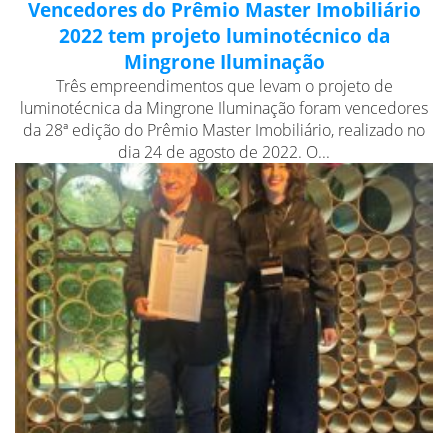
Vencedores do Prêmio Master Imobiliário
2022 tem projeto luminotécnico da
Mingrone Iluminação
Três empreendimentos que levam o projeto de
luminotécnica da Mingrone Iluminação foram vencedores
da 28ª edição do Prêmio Master Imobiliário, realizado no
dia 24 de agosto de 2022. O...