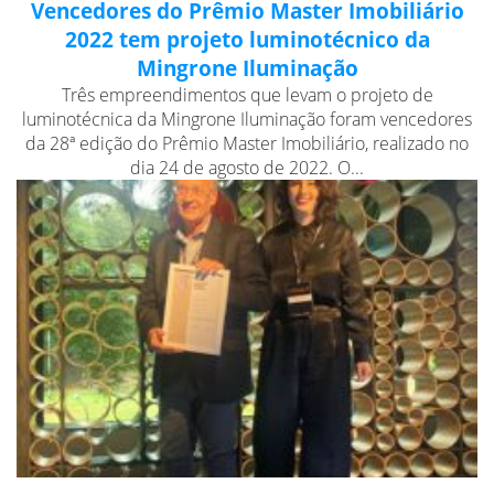
Vencedores do Prêmio Master Imobiliário
2022 tem projeto luminotécnico da
Mingrone Iluminação
Três empreendimentos que levam o projeto de
luminotécnica da Mingrone Iluminação foram vencedores
da 28ª edição do Prêmio Master Imobiliário, realizado no
dia 24 de agosto de 2022. O...