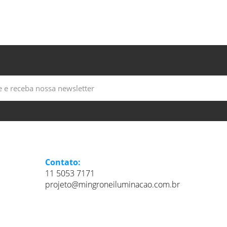
Contato:
11 5053 7171
projeto@mingroneiluminacao.com.br