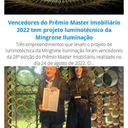
Vencedores do Prêmio Master Imobiliário
2022 tem projeto luminotécnico da
Mingrone Iluminação
Três empreendimentos que levam o projeto de
luminotécnica da Mingrone Iluminação foram vencedores
da 28ª edição do Prêmio Master Imobiliário, realizado no
dia 24 de agosto de 2022. O...