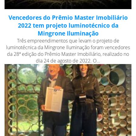
Vencedores do Prêmio Master Imobiliário
2022 tem projeto luminotécnico da
Mingrone Iluminação
Três empreendimentos que levam o projeto de
luminotécnica da Mingrone Iluminação foram vencedores
da 28ª edição do Prêmio Master Imobiliário, realizado no
dia 24 de agosto de 2022. O...