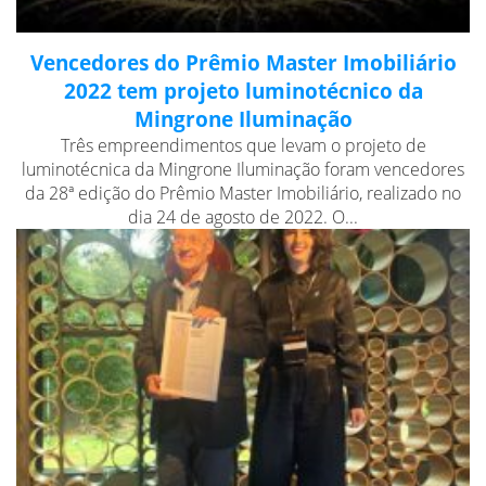
Vencedores do Prêmio Master Imobiliário
2022 tem projeto luminotécnico da
Mingrone Iluminação
Três empreendimentos que levam o projeto de
luminotécnica da Mingrone Iluminação foram vencedores
da 28ª edição do Prêmio Master Imobiliário, realizado no
dia 24 de agosto de 2022. O...