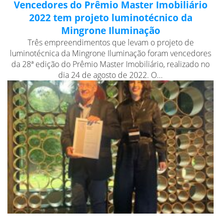
Vencedores do Prêmio Master Imobiliário
2022 tem projeto luminotécnico da
Mingrone Iluminação
Três empreendimentos que levam o projeto de
luminotécnica da Mingrone Iluminação foram vencedores
da 28ª edição do Prêmio Master Imobiliário, realizado no
dia 24 de agosto de 2022. O...