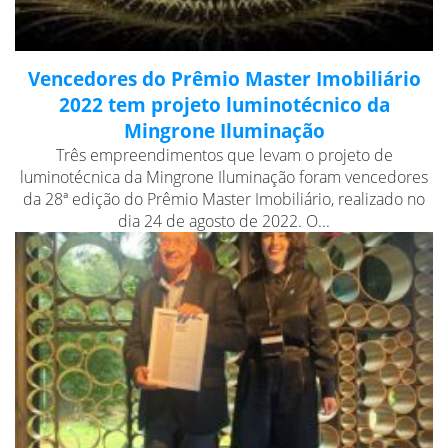
Vencedores do Prêmio Master Imobiliário
2022 tem projeto luminotécnico da
Mingrone Iluminação
Três empreendimentos que levam o projeto de
luminotécnica da Mingrone Iluminação foram vencedores
da 28ª edição do Prêmio Master Imobiliário, realizado no
dia 24 de agosto de 2022. O...