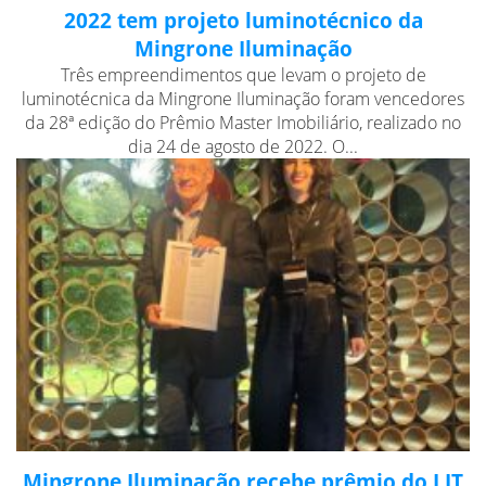
2022 tem projeto luminotécnico da
Mingrone Iluminação
Três empreendimentos que levam o projeto de
luminotécnica da Mingrone Iluminação foram vencedores
da 28ª edição do Prêmio Master Imobiliário, realizado no
dia 24 de agosto de 2022. O...
Mingrone Iluminação recebe prêmio do LIT