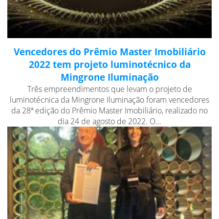
Vencedores do Prêmio Master Imobiliário
2022 tem projeto luminotécnico da
Mingrone Iluminação
Três empreendimentos que levam o projeto de
luminotécnica da Mingrone Iluminação foram vencedores
da 28ª edição do Prêmio Master Imobiliário, realizado no
dia 24 de agosto de 2022. O...