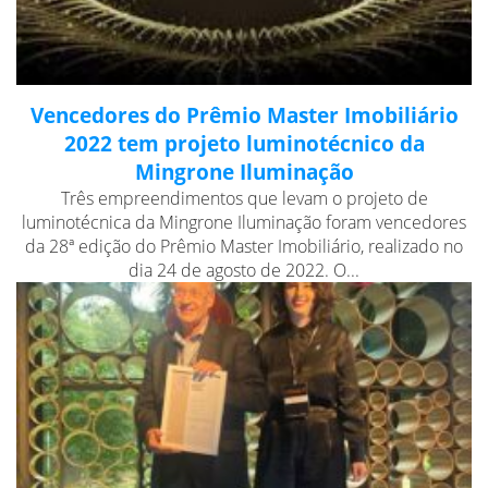
Vencedores do Prêmio Master Imobiliário
2022 tem projeto luminotécnico da
Mingrone Iluminação
Três empreendimentos que levam o projeto de
luminotécnica da Mingrone Iluminação foram vencedores
da 28ª edição do Prêmio Master Imobiliário, realizado no
dia 24 de agosto de 2022. O...