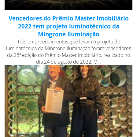
Vencedores do Prêmio Master Imobiliário
2022 tem projeto luminotécnico da
Mingrone Iluminação
Três empreendimentos que levam o projeto de
luminotécnica da Mingrone Iluminação foram vencedores
da 28ª edição do Prêmio Master Imobiliário, realizado no
dia 24 de agosto de 2022. O...