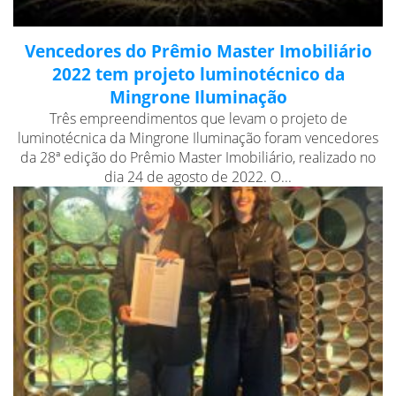
Vencedores do Prêmio Master Imobiliário
2022 tem projeto luminotécnico da
Mingrone Iluminação
Três empreendimentos que levam o projeto de
luminotécnica da Mingrone Iluminação foram vencedores
da 28ª edição do Prêmio Master Imobiliário, realizado no
dia 24 de agosto de 2022. O...