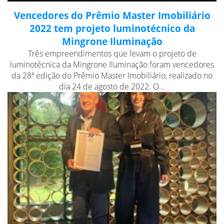
Vencedores do Prêmio Master Imobiliário
2022 tem projeto luminotécnico da
Mingrone Iluminação
Três empreendimentos que levam o projeto de
luminotécnica da Mingrone Iluminação foram vencedores
da 28ª edição do Prêmio Master Imobiliário, realizado no
dia 24 de agosto de 2022. O...