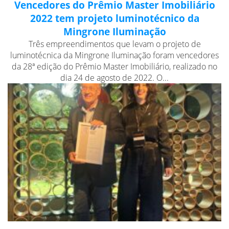
Vencedores do Prêmio Master Imobiliário
2022 tem projeto luminotécnico da
Mingrone Iluminação
Três empreendimentos que levam o projeto de
luminotécnica da Mingrone Iluminação foram vencedores
da 28ª edição do Prêmio Master Imobiliário, realizado no
dia 24 de agosto de 2022. O...