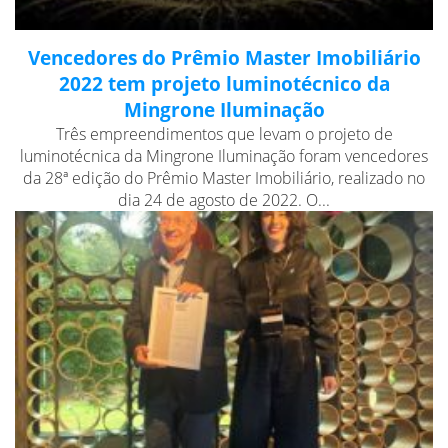
Vencedores do Prêmio Master Imobiliário
2022 tem projeto luminotécnico da
Mingrone Iluminação
Três empreendimentos que levam o projeto de
luminotécnica da Mingrone Iluminação foram vencedores
da 28ª edição do Prêmio Master Imobiliário, realizado no
dia 24 de agosto de 2022. O...