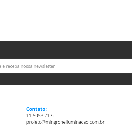
Contato:
11 5053 7171
projeto@mingroneiluminacao.com.br