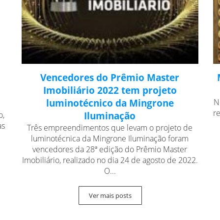
Vencedores do Prêmio Master
Imobiliário 2022 tem projeto
luminotécnico da Mingrone
N
r
o,
Iluminação
as
Três empreendimentos que levam o projeto de
luminotécnica da Mingrone Iluminação foram
vencedores da 28ª edição do Prêmio Master
Imobiliário, realizado no dia 24 de agosto de 2022.
O...
Ver mais posts