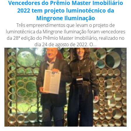
Vencedores do Prêmio Master Imobiliário
2022 tem projeto luminotécnico da
Mingrone Iluminação
Três empreendimentos que levam o projeto de
luminotécnica da Mingrone Iluminação foram vencedores
da 28ª edição do Prêmio Master Imobiliário, realizado no
dia 24 de agosto de 2022. O...