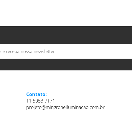
Contato:
11 5053 7171
projeto@mingroneiluminacao.com.br