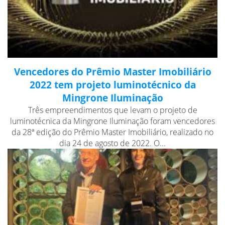
Vencedores do Prêmio Master Imobiliário
2022 tem projeto luminotécnico da
Mingrone Iluminação
Três empreendimentos que levam o projeto de
luminotécnica da Mingrone Iluminação foram vencedores
da 28ª edição do Prêmio Master Imobiliário, realizado no
dia 24 de agosto de 2022. O...