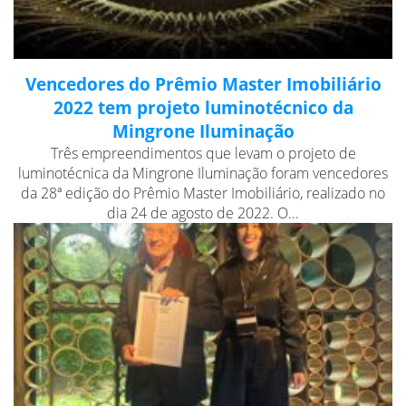
Vencedores do Prêmio Master Imobiliário
2022 tem projeto luminotécnico da
Mingrone Iluminação
Três empreendimentos que levam o projeto de
luminotécnica da Mingrone Iluminação foram vencedores
da 28ª edição do Prêmio Master Imobiliário, realizado no
dia 24 de agosto de 2022. O...