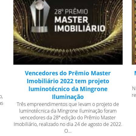
Vencedores do Prêmio Master
Imobiliário 2022 tem projeto
luminotécnico da Mingrone
N
r
o,
Iluminação
as
Três empreendimentos que levam o projeto de
luminotécnica da Mingrone Iluminação foram
vencedores da 28ª edição do Prêmio Master
Imobiliário, realizado no dia 24 de agosto de 2022.
O...