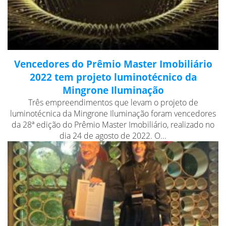
Vencedores do Prêmio Master Imobiliário
2022 tem projeto luminotécnico da
Mingrone Iluminação
Três empreendimentos que levam o projeto de
luminotécnica da Mingrone Iluminação foram vencedores
da 28ª edição do Prêmio Master Imobiliário, realizado no
dia 24 de agosto de 2022. O...