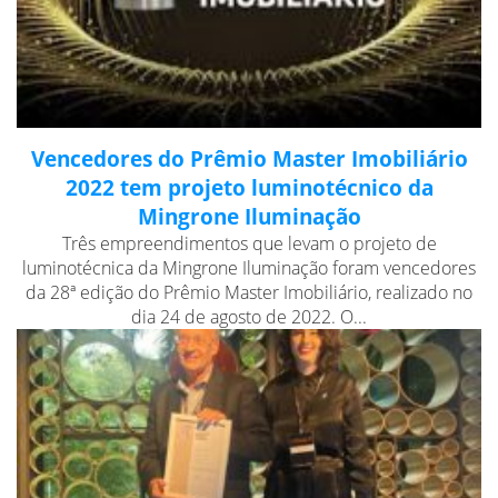
Vencedores do Prêmio Master Imobiliário
2022 tem projeto luminotécnico da
Mingrone Iluminação
Três empreendimentos que levam o projeto de
luminotécnica da Mingrone Iluminação foram vencedores
da 28ª edição do Prêmio Master Imobiliário, realizado no
dia 24 de agosto de 2022. O...