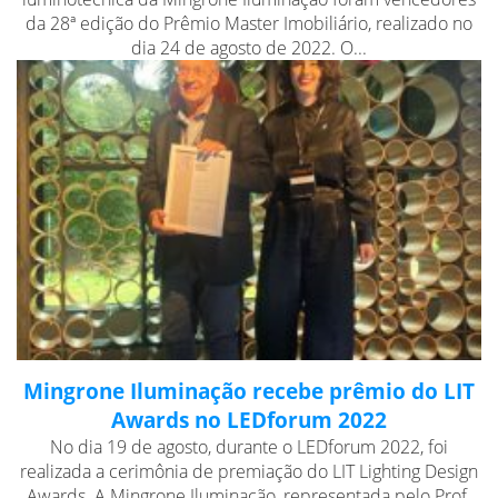
da 28ª edição do Prêmio Master Imobiliário, realizado no
dia 24 de agosto de 2022. O...
Mingrone Iluminação recebe prêmio do LIT
Awards no LEDforum 2022
No dia 19 de agosto, durante o LEDforum 2022, foi
realizada a cerimônia de premiação do LIT Lighting Design
Awards. A Mingrone Iluminação, representada pelo Prof.