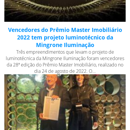
Vencedores do Prêmio Master Imobiliário
2022 tem projeto luminotécnico da
Mingrone Iluminação
Três empreendimentos que levam o projeto de
luminotécnica da Mingrone Iluminação foram vencedores
da 28ª edição do Prêmio Master Imobiliário, realizado no
dia 24 de agosto de 2022. O...