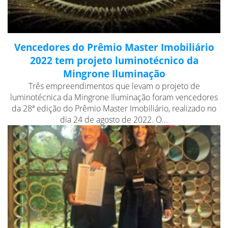
Vencedores do Prêmio Master Imobiliário
2022 tem projeto luminotécnico da
Mingrone Iluminação
Três empreendimentos que levam o projeto de
luminotécnica da Mingrone Iluminação foram vencedores
da 28ª edição do Prêmio Master Imobiliário, realizado no
dia 24 de agosto de 2022. O...