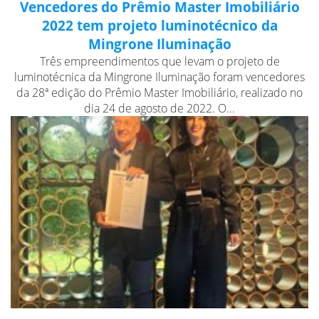
Vencedores do Prêmio Master Imobiliário
2022 tem projeto luminotécnico da
Mingrone Iluminação
Três empreendimentos que levam o projeto de
luminotécnica da Mingrone Iluminação foram vencedores
da 28ª edição do Prêmio Master Imobiliário, realizado no
dia 24 de agosto de 2022. O...