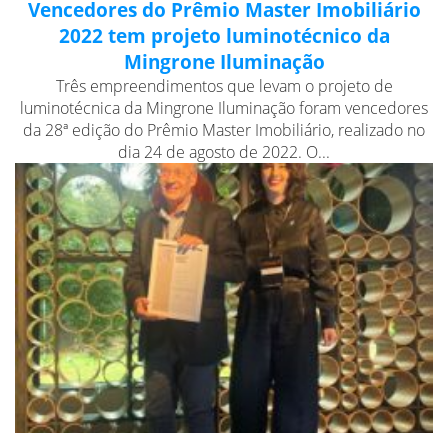
Vencedores do Prêmio Master Imobiliário
2022 tem projeto luminotécnico da
Mingrone Iluminação
Três empreendimentos que levam o projeto de
luminotécnica da Mingrone Iluminação foram vencedores
da 28ª edição do Prêmio Master Imobiliário, realizado no
dia 24 de agosto de 2022. O...