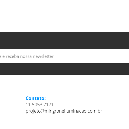
Contato:
11 5053 7171
projeto@mingroneiluminacao.com.br